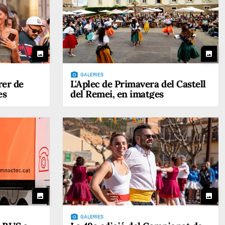
photo
photo
photo_camera
GALERIES
rer de
L'Aplec de Primavera del Castell
es
del Remei, en imatges
photo
photo
photo_camera
GALERIES