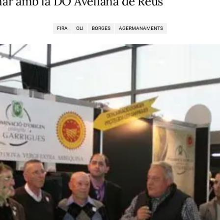
ar amb la DO Avellana de Reus
FIRA
OLI
BORGES
AGERMANAMENTS