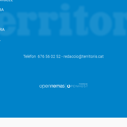
RA
RA
L
Telèfon 676 56 02 52 - redaccio@territoris.cat