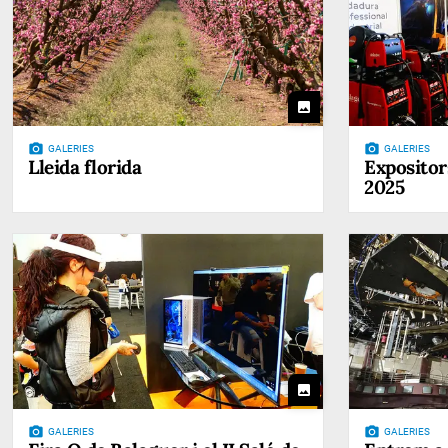
photo
photo_camera
photo_camera
GALERIES
GALERIES
Lleida florida
Expositor
2025
photo
photo_camera
photo_camera
GALERIES
GALERIES