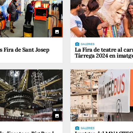
photo
photo_camera
GALERIES
s Fira de Sant Josep
La Fira de teatre al car
Tàrrega 2024 en imatg
photo
photo_camera
GALERIES