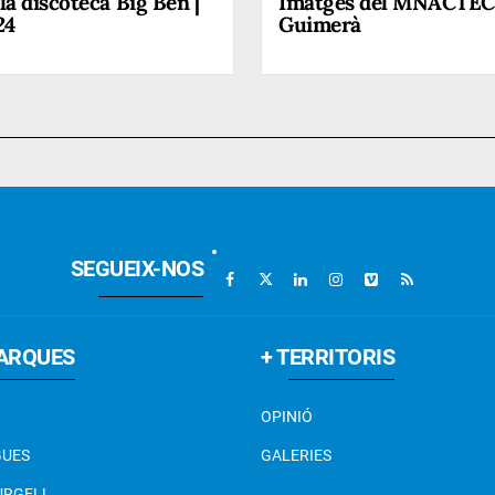
la discoteca Big Ben |
Imatges del MNACTEC
24
Guimerà
SEGUEIX-NOS
ARQUES
+ TERRITORIS
OPINIÓ
GUES
GALERIES
 URGELL