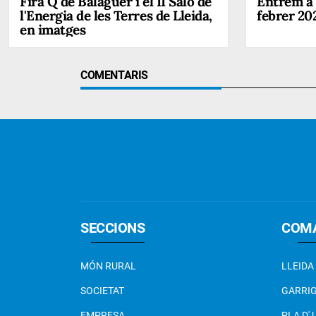
Fira Q de Balaguer i el II Saló de
Entrem a 
l'Energia de les Terres de Lleida,
febrer 20
en imatges
COMENTARIS
SECCIONS
COM
MÓN RURAL
LLEIDA
SOCIETAT
GARRI
EMPRESA
PLA D'