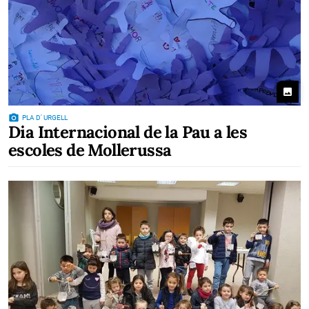
photo
photo_camera
PLA D' URGELL
Dia Internacional de la Pau a les
escoles de Mollerussa