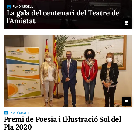
photo_camera
PLA D' URGELL
La gala del centenari del Teatre de
l'Amistat
photo
photo
photo_camera
PLA D' URGELL
Premi de Poesia i Il·lustració Sol del
Pla 2020