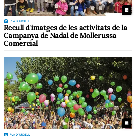
photo
photo_camera
PLA D' URGELL
Recull d'imatges de les activitats de la
Campanya de Nadal de Mollerussa
Comercial
photo
photo_camera
PLA D' URGELL