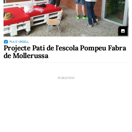
photo
photo_camera
PLA D' URGELL
Projecte Pati de l'escola Pompeu Fabra
de Mollerussa