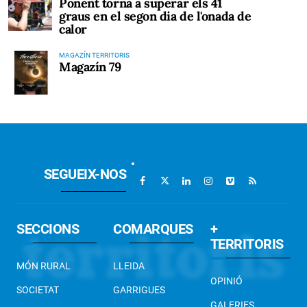
Ponent torna a superar els 41
graus en el segon dia de l'onada de
calor
MAGAZÍN TERRITORIS
Magazín 79
SEGUEIX-NOS
SECCIONS
COMARQUES
+
TERRITORIS
MÓN RURAL
LLEIDA
OPINIÓ
SOCIETAT
GARRIGUES
GALERIES