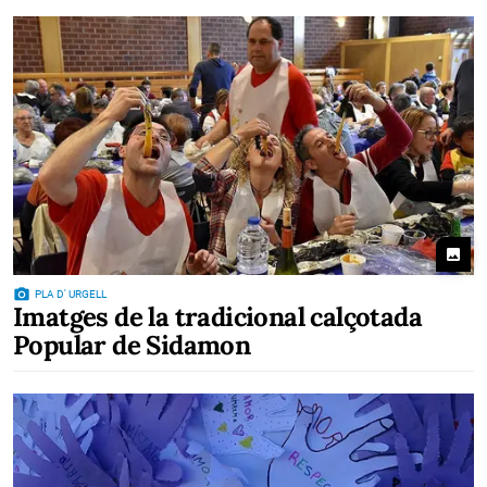
photo
photo_camera
PLA D' URGELL
Imatges de la tradicional calçotada
Popular de Sidamon