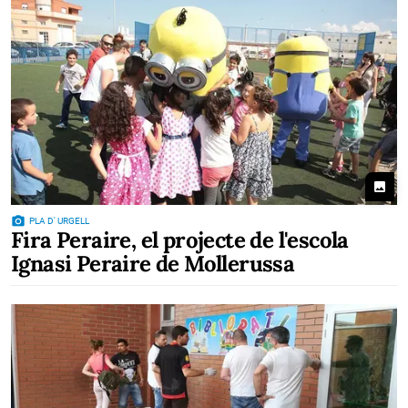
photo
photo_camera
PLA D' URGELL
Fira Peraire, el projecte de l'escola
Ignasi Peraire de Mollerussa