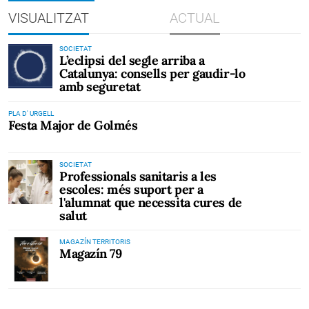
VISUALITZAT
ACTUAL
SOCIETAT
L’eclipsi del segle arriba a
Catalunya: consells per gaudir-lo
amb seguretat
PLA D' URGELL
Festa Major de Golmés
SOCIETAT
Professionals sanitaris a les
escoles: més suport per a
l'alumnat que necessita cures de
salut
MAGAZÍN TERRITORIS
Magazín 79