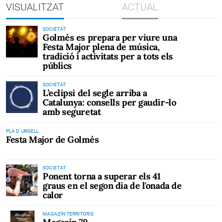
VISUALITZAT
ACTUAL
SOCIETAT
Golmés es prepara per viure una
Festa Major plena de música,
tradició i activitats per a tots els
públics
SOCIETAT
L’eclipsi del segle arriba a
Catalunya: consells per gaudir-lo
amb seguretat
PLA D' URGELL
Festa Major de Golmés
SOCIETAT
Ponent torna a superar els 41
graus en el segon dia de l'onada de
calor
MAGAZÍN TERRITORIS