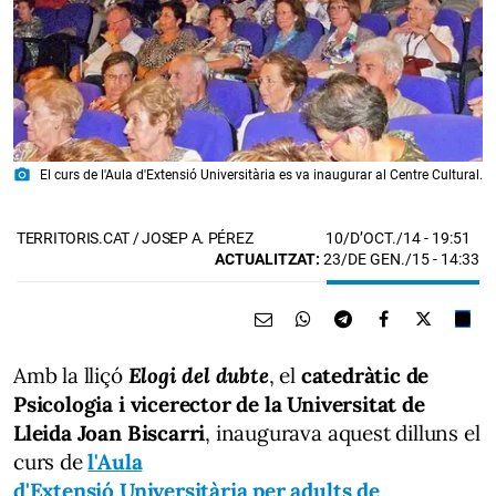
photo_camera
El curs de l'Aula d'Extensió Universitària es va inaugurar al Centre Cultural.
10/D’OCT./14
- 19:51
TERRITORIS.CAT / JOSEP A. PÉREZ
ACTUALITZAT:
23/DE GEN./15 - 14:33
Amb la lliçó
Elogi del dubte
, el
catedràtic de
Psicologia i vicerector de la Universitat de
Lleida Joan Biscarri
, inaugurava aquest dilluns el
curs de
l'Aula
d'Extensió Universitària per adults de