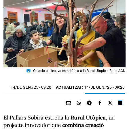
photo_camera
Creació col·lectiva escultòrica a la Rural Utòpica. Foto: ACN
14/DE GEN./25
- 09:20
ACTUALITZAT:
14/DE GEN./25 - 09:20
El Pallars Sobirà estrena la
Rural Utòpica
, un
projecte innovador que
combina creació