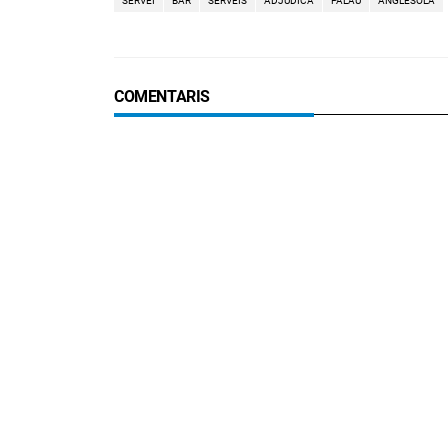
SERVEI
BAR
SERVEIS
ADJUDICA
PALAU
ANGLESOLA
COMENTARIS