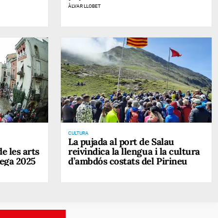
ÀLVAR LLOBET
CULTURA
La pujada al port de Salau
e les arts
reivindica la llengua i la cultura
rega 2025
d’ambdós costats del Pirineu