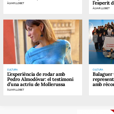
l’esperit 
ÀLVAR LLOBET
ÀLVAR LLOBET
CULTURA
CULTURA
L’experiència de rodar amb
Balaguer 
Pedro Almodóvar: el testimoni
represent
d’una actriu de Mollerussa
amb rècor
ÀLVAR LLOBET