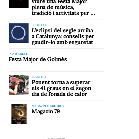
viure una Festa Major
plena de música,
tradició i activitats per a
tots els públics
SOCIETAT
L’eclipsi del segle arriba
a Catalunya: consells per
gaudir-lo amb seguretat
PLA D' URGELL
Festa Major de Golmés
SOCIETAT
Ponent torna a superar
els 41 graus en el segon
dia de l'onada de calor
MAGAZÍN TERRITORIS
Magazín 79