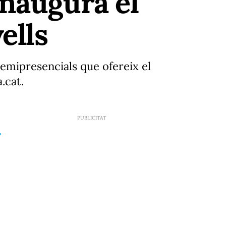
inaugura el
ells
semipresencials que ofereix el
.cat.
3