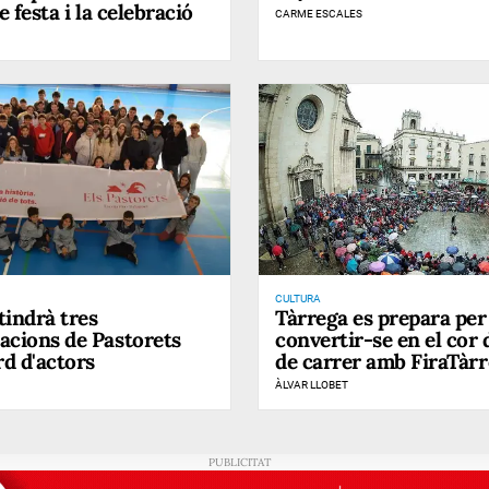
de festa i la celebració
CARME ESCALES
CULTURA
tindrà tres
Tàrrega es prepara per
acions de Pastorets
convertir-se en el cor d
d d'actors
de carrer amb FiraTàr
ÀLVAR LLOBET