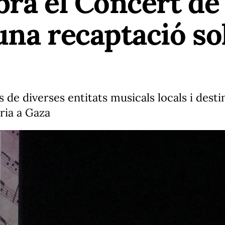
bra el Concert de
una recaptació sol
s de diverses entitats musicals locals i des
ria a Gaza