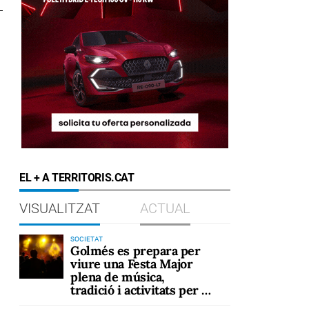
EL + A TERRITORIS.CAT
VISUALITZAT
ACTUAL
SOCIETAT
Golmés es prepara per
viure una Festa Major
plena de música,
tradició i activitats per a
tots els públics