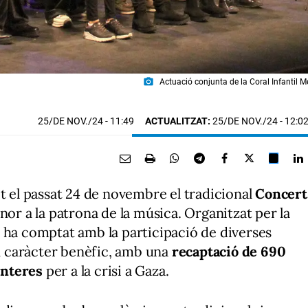
photo_camera
Actuació conjunta de la Coral Infantil M
25/DE NOV./24
- 11:49
ACTUALITZAT:
25/DE NOV./24 - 12:0
it el passat 24 de novembre el tradicional
Concert
nor a la patrona de la música. Organitzat per la
 ha comptat amb la participació de diverses
un caràcter benèfic, amb una
recaptació de 690
onteres
per a la crisi a Gaza.