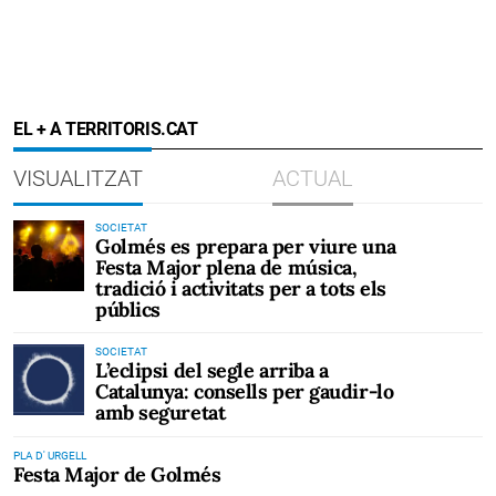
EL + A TERRITORIS.CAT
VISUALITZAT
ACTUAL
SOCIETAT
Golmés es prepara per viure una
Festa Major plena de música,
tradició i activitats per a tots els
públics
SOCIETAT
L’eclipsi del segle arriba a
Catalunya: consells per gaudir-lo
amb seguretat
PLA D' URGELL
Festa Major de Golmés