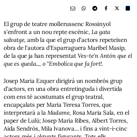
El grup de teatre mollerussenc Rossinyol
s'enfront a un nou repte escènic,
La gata
salvatge
, amb la que el grup d'actors repeteixen
obra de l'autora d'Esparraguera Maribel Masip,
de la que ja han representat
Ves-te'n Antón que el
que es queda..., o
"Embolica que fa fort!.
Josep Maria Ezquer dirigirà un nombrós grup
d'actors, en una obra entretinguda i divertida
com ens té acostumats el grup teatral,
encapçalats per Maria Teresa Torres, que
interpretarà a la
Madame
, Rosa Maria Sala, en el
paper de Lulú; Josep Maria Ribes, Albert Torres,
Aida Sendròs, Mila Ivanova... i fins a vint-i-cinc
actors més i algunts figurants. Tots ells