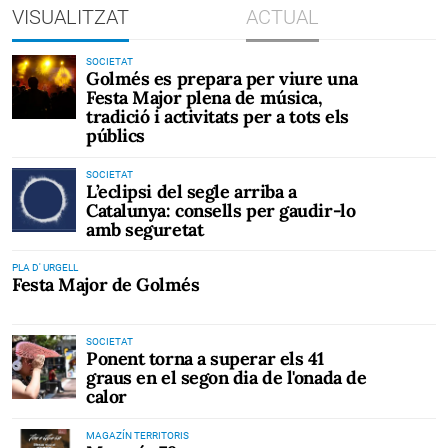
VISUALITZAT
ACTUAL
SOCIETAT
Golmés es prepara per viure una
Festa Major plena de música,
tradició i activitats per a tots els
públics
SOCIETAT
L’eclipsi del segle arriba a
Catalunya: consells per gaudir-lo
amb seguretat
PLA D' URGELL
Festa Major de Golmés
SOCIETAT
Ponent torna a superar els 41
graus en el segon dia de l'onada de
calor
MAGAZÍN TERRITORIS