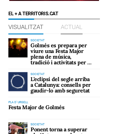
EL + A TERRITORIS.CAT
VISUALITZAT
ACTUAL
SOCIETAT
Golmés es prepara per
viure una Festa Major
plena de música,
tradició i activitats per a
tots els públics
SOCIETAT
L’eclipsi del segle arriba
a Catalunya: consells per
gaudir-lo amb seguretat
PLA D' URGELL
Festa Major de Golmés
SOCIETAT
Ponent torna a superar