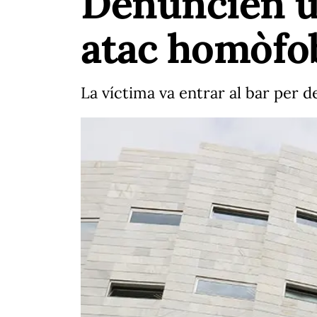
Denuncien u
atac homòfob
La víctima va entrar al bar per d