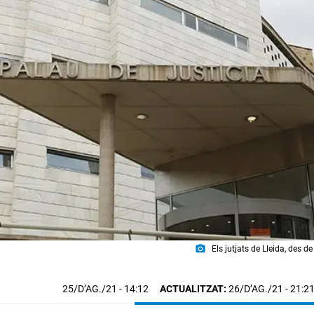
photo_camera
Els jutjats de Lleida, des d
25/D’AG./21
- 14:12
ACTUALITZAT:
26/D’AG./21 - 21:2