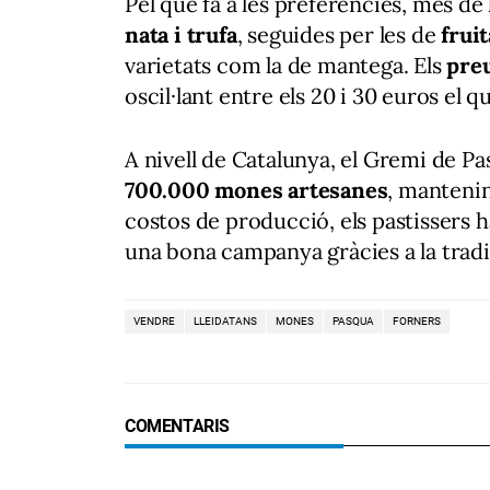
Pel que fa a les preferències, més de
nata i trufa
, seguides per les de
frui
varietats com la de mantega. Els
preu
oscil·lant entre els 20 i 30 euros el
A nivell de Catalunya, el Gremi de P
700.000 mones artesanes
, mantenin
costos de producció, els pastissers 
una bona campanya gràcies a la tradi
VENDRE
LLEIDATANS
MONES
PASQUA
FORNERS
COMENTARIS