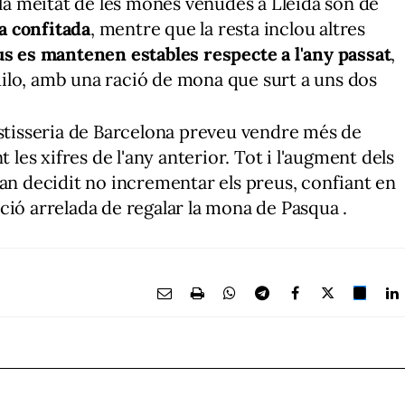
 la meitat de les mones venudes a Lleida són de
ta confitada
, mentre que la resta inclou altres
s es mantenen estables respecte a l'any passat
,
 quilo, amb una ració de mona que surt a uns dos
astisseria de Barcelona preveu vendre més de
t les xifres de l'any anterior. Tot i l'augment dels
han decidit no incrementar els preus, confiant en
ció arrelada de regalar la mona de Pasqua .