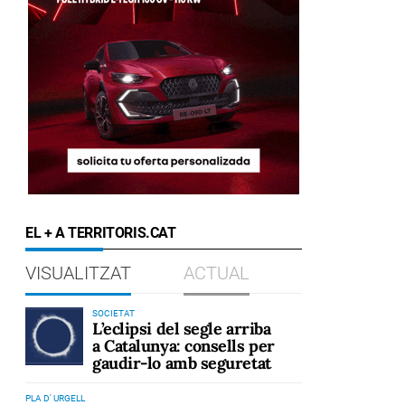
EL + A TERRITORIS.CAT
VISUALITZAT
ACTUAL
SOCIETAT
L’eclipsi del segle arriba
a Catalunya: consells per
gaudir-lo amb seguretat
PLA D' URGELL