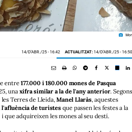
photo_camera
Mon
14/D’ABR./25
- 16:42
ACTUALITZAT:
14/D’ABR./25 - 16:5
re entre
177.000 i 180.000 mones de Pasqua
25, una
xifra similar a la de l'any anterior
. Segon
 les Terres de Lleida,
Manel Llaràs
, aquestes
a
l'afluència de turistes
que passen les festes a la
 i que adquireixen les mones al seu destí.