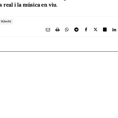
 real i la música en viu
.
T RÙNARS