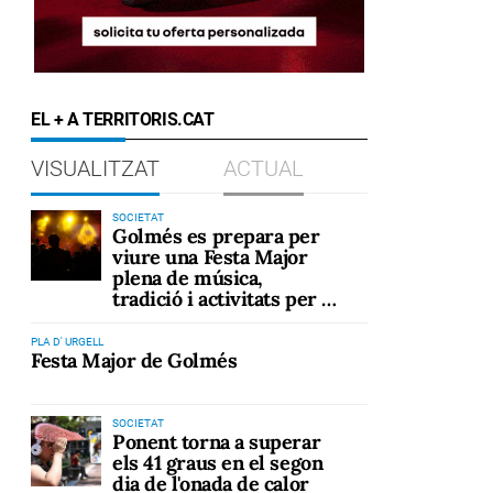
EL + A TERRITORIS.CAT
VISUALITZAT
ACTUAL
SOCIETAT
Golmés es prepara per
viure una Festa Major
plena de música,
tradició i activitats per a
tots els públics
PLA D' URGELL
Festa Major de Golmés
SOCIETAT
Ponent torna a superar
els 41 graus en el segon
dia de l'onada de calor