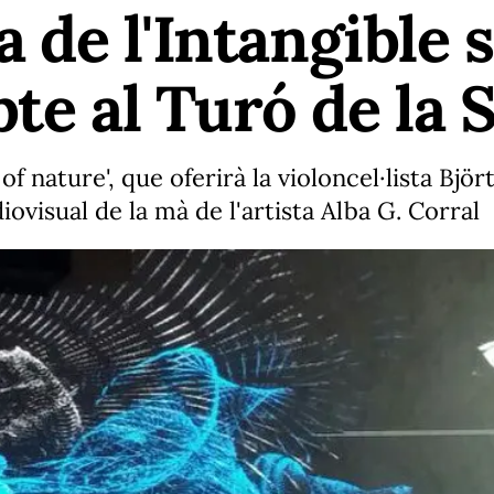
la de l'Intangible 
te al Turó de la 
 of nature', que oferirà la violoncel·lista Bjö
visual de la mà de l'artista Alba G. Corral