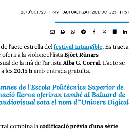
28/D’OCT./23
- 11:49
ACTUALITZAT:
28/D’OCT./23 - 11:5
 de l'acte estrella del
festival Intangible
. Es tracta
e oferirà la violoncel·lista
Björt Rùnars
al de la mà de l'artista
Alba G. Corral
. L'acte se
a les
20.15 h
amb entrada gratuïta.
umnes de l'Escola Politècnica Superior de
mació Ilerna oferiran també al Baluard de
udiovisual sota el nom d'
"Univers Digital
rral combina la
codificació prèvia d'una sèrie