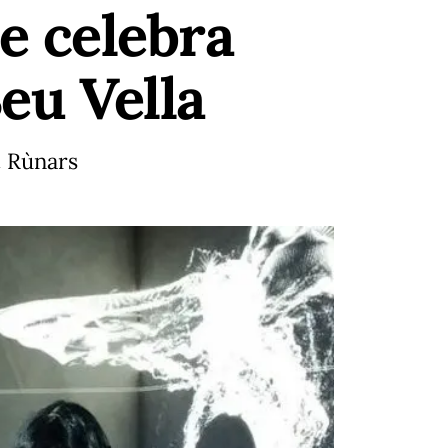
se celebra
Seu Vella
rt Rùnars