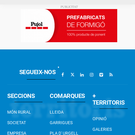
SEGUEIX-NOS
SECCIONS
COMARQUES
+
TERRITORIS
MÓN RURAL
LLEIDA
OPINIÓ
SOCIETAT
GARRIGUES
GALERIES
EMPRESA
PLA D' URGELL