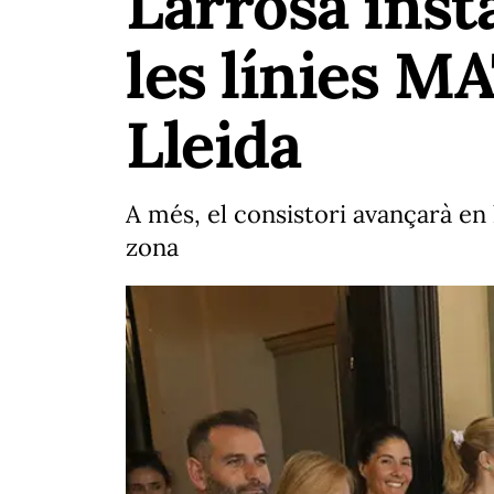
Larrosa inst
les línies M
Lleida
A més, el consistori avançarà en 
zona