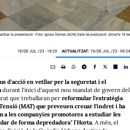
nalitzar la presentació - Foto: Ignasi Gómez (ACN) Data de publicació: dimarts 18 de
18/DE JUL./23
- 18:20
ACTUALITZAT:
19/DE JUL./23 - 09:2
s d'acció en vetllar per la seguretat i el
a
durant l'inici d'aquest nou mandat de govern del
urat que treballaran per
reformular l'estratègia
a Tensió (MAT) que preveuen creuar l'indret i ha
om a les companyies promotores a estudiar les
radar de forma depredadora" l'Horta
. A més, el