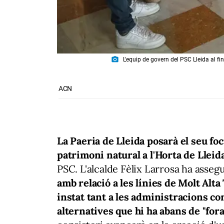
photo_camera
L'equip de govern del PSC Lleida al fi
ACN
La Paeria de Lleida posarà el seu focu
patrimoni natural a l'Horta de Lleid
PSC. L'alcalde Fèlix Larrosa ha asseg
amb relació a les línies de Molt Alt
instat tant a les administracions c
alternatives que hi ha abans de "fo