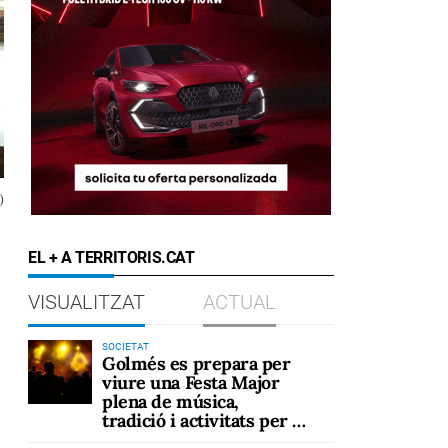
)
EL + A TERRITORIS.CAT
VISUALITZAT
ACTUAL
SOCIETAT
Golmés es prepara per
viure una Festa Major
plena de música,
tradició i activitats per a
tots els públics