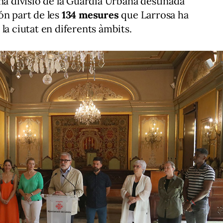
una divisió de la Guàrdia Urbana destinada
ón part de les
134 mesures
que Larrosa ha
la ciutat en diferents àmbits.