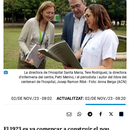
photo_camera
La directora de l'Hospital Santa Maria, Tere Rodríguez, la directora
d'infermeria del centre, Petri Merino, i el periodista i autor del llibre del
centenari de l'hospital, Josep Ramon Ribé - Foto: Anna Berga (ACN)
02/DE NOV./23
- 08:02
ACTUALITZAT:
02/DE NOV./23 - 08:20
El 1923 es va començar a construir el nou