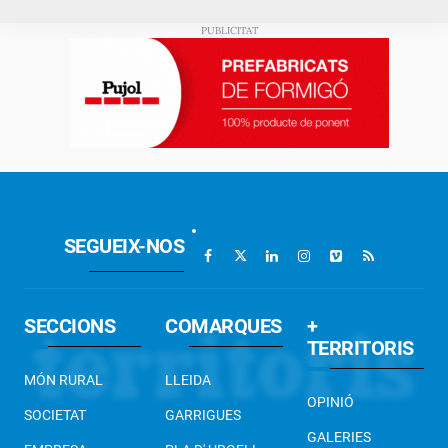
SEGUEIX-NOS
SECCIONS
COMARQUES
+
TERRITORIS
MÓN RURAL
LLEIDA
OPINIÓ
SOCIETAT
GARRIGUES
GALERIES