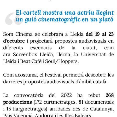
El cartell mostra una actriu llegint
un guió cinematogràfic en un plató
Som Cinema se celebrarà a Lleida
del 19 al 23
d’octubre
i projectarà propostes audiovisuals en
diferents escenaris de la ciutat, com
ara Screenbox Lleida, Ilerna, la Universitat de
Lleida i Beat Cafè i Soul/Hoppers.
Com acostuma, el Festival permetrà descobrir les
darreres propostes audiovisuals d’àmbit català.
La convocatòria del 2022 ha rebut
268
produccions
(172 curtmetratges, 81 documentals
i 15 llargmetratges) arribades des de Catalunya,
País Valencià, Andorra i les Illes Balears.