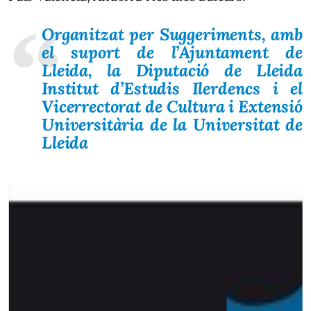
Organitzat per Suggeriments, amb
el suport de l’Ajuntament de
Lleida, la Diputació de Lleida
Institut d’Estudis Ilerdencs i el
Vicerrectorat de Cultura i Extensió
Universitària de la Universitat de
Lleida