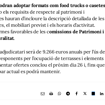
odran adoptar formats com food trucks o casete
els requisits de respecte al patrimoni i
es hauran d’incloure la descripció detallada de les
, el mobiliari previst i els horaris d’activitat.
rmes favorables de les c
omissions de Patrimoni i
ralitat
.
djudicatari serà de 9.266 euros anuals per l’ús de
orresponents per l’ocupació de terrasses i elements
sentar ofertes conclou el pròxim dia 26 i, fins que
l bar actual es podrà mantenir.