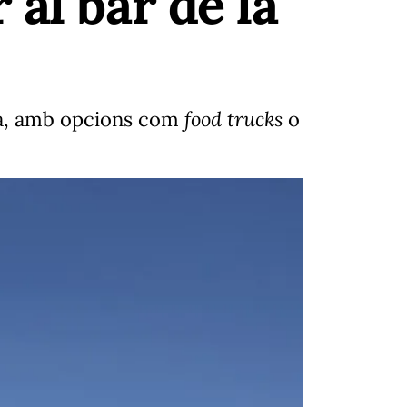
al bar de la
lla, amb opcions com
food trucks
o