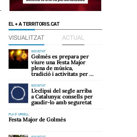
EL + A TERRITORIS.CAT
VISUALITZAT
ACTUAL
SOCIETAT
Golmés es prepara per
viure una Festa Major
plena de música,
tradició i activitats per a
tots els públics
SOCIETAT
L’eclipsi del segle arriba
a Catalunya: consells per
gaudir-lo amb seguretat
PLA D' URGELL
Festa Major de Golmés
SOCIETAT