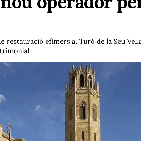
 nou operador per 
de restauració efímers al Turó de la Seu Ve
atrimonial