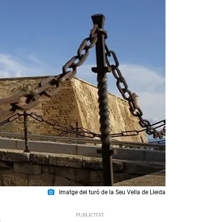
photo_camera
Imatge del turó de la Seu Vella de Lleida
5