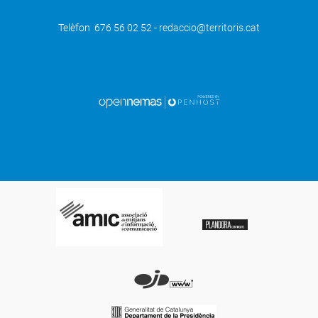
Telèfon 676 56 02 52 - redaccio@territoris.cat
SEGÜENT
La Batalla de les Flors i el Castell de
Focs culminen la Festa Major de Lleida
més esperada