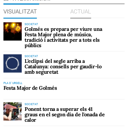
VISUALITZAT
ACTUAL
SOCIETAT
Golmés es prepara per viure una
Festa Major plena de música,
tradició i activitats per a tots els
públics
SOCIETAT
L’eclipsi del segle arriba a
Catalunya: consells per gaudir-lo
amb seguretat
PLA D' URGELL
Festa Major de Golmés
SOCIETAT
Ponent torna a superar els 41
graus en el segon dia de l'onada de
calor