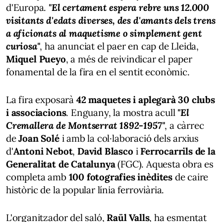
d'Europa.
"El certament espera rebre uns 12.000
visitants d'edats diverses, des d'amants dels trens
a aficionats al maquetisme o simplement gent
curiosa"
, ha anunciat el paer en cap de Lleida,
Miquel Pueyo
, a més de reivindicar el paper
fonamental de la fira en el sentit econòmic.
La fira exposarà
42 maquetes i aplegarà 30 clubs
i associacions
. Enguany, la mostra acull
"El
Cremallera de Montserrat 1892-1957"
, a càrrec
de
Joan Solé
i amb la col·laboració dels arxius
d'
Antoni Nebot
,
David Blasco
i
Ferrocarrils de la
Generalitat de Catalunya
(FGC). Aquesta obra es
completa amb
100 fotografies inèdites
de caire
històric de la popular línia ferroviària.
L'organitzador del saló,
Raül Valls
, ha esmentat