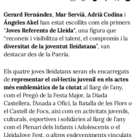
Gerard Fernández
,
Mar Servià
,
Adrià Codina
i
Ángeles Akel
han estat escollits com els primers
"
Joves Referents de Lleida"
, una figura que
“reconeix i visibilitza el talent, el compromís i la
diversitat de la joventut lleidatana
”, van
destacar des de la Paeria.
Els quatre joves lleidatans seran els encarregats
de
representar el col·lectiu juvenil en els actes
més emblemàtics de la ciutat
al llarg de l’any,
com el Pregó de la Festa Major, la Diada
Castellera, l’Anada a Ofici, la Batalla de les Flors o
el Castell de Focs, així com en activitats juvenils,
culturals, esportives i solidàries al llarg de l’any
com el Plenari dels Infants i Adolescents o el
LleidaJove Fest, o altres esdeveniments vinculats