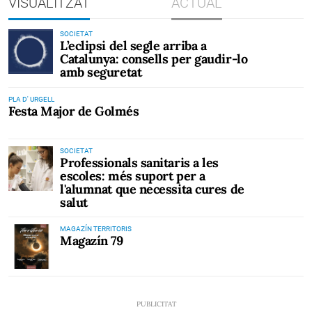
VISUALITZAT
ACTUAL
SOCIETAT
L’eclipsi del segle arriba a
Catalunya: consells per gaudir-lo
amb seguretat
PLA D' URGELL
Festa Major de Golmés
SOCIETAT
Professionals sanitaris a les
escoles: més suport per a
l'alumnat que necessita cures de
salut
MAGAZÍN TERRITORIS
Magazín 79