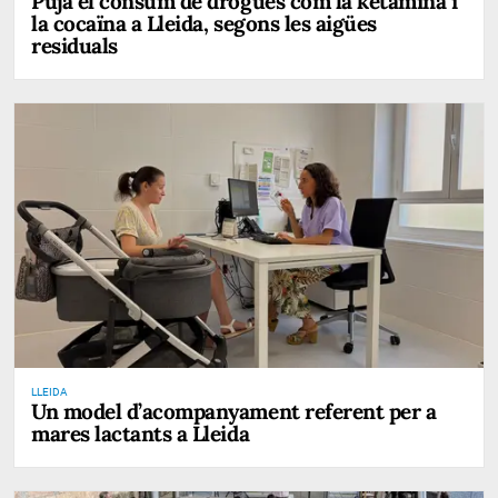
Puja el consum de drogues com la ketamina i
la cocaïna a Lleida, segons les aigües
residuals
LLEIDA
Un model d’acompanyament referent per a
mares lactants a Lleida