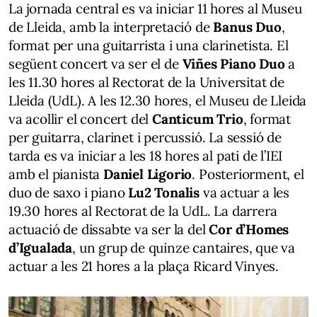
La jornada central es va iniciar 11 hores al Museu
de Lleida, amb la interpretació de
Banus Duo
,
format per una guitarrista i una clarinetista. El
següent concert va ser el de
Viñes Piano Duo
a
les 11.30 hores al Rectorat de la Universitat de
Lleida (UdL). A les 12.30 hores, el Museu de Lleida
va acollir el concert del
Canticum Trio
, format
per guitarra, clarinet i percussió. La sessió de
tarda es va iniciar a les 18 hores al pati de l’IEI
amb el pianista
Daniel Ligorio
. Posteriorment, el
duo de saxo i piano
Lu2 Tonalis
va actuar a les
19.30 hores al Rectorat de la UdL. La darrera
actuació de dissabte va ser la del
Cor d’Homes
d’Igualada
, un grup de quinze cantaires, que va
actuar a les 21 hores a la plaça Ricard Vinyes.