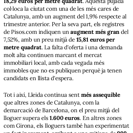
18,29 euros per metre quadrat
. Aquesta pujada
col·loca la ciutat com una de les més cares de
Catalunya, amb un augment del 1,9% respecte al
trimestre anterior. Per la seva part, els registres
de Pisos.com indiquen un
augment més gran
del
7,52%, amb un preu mitjà de
15,81 euros per
metre quadrat
. La falta d'oferta i una demanda
molt alta continuen marcant el mercat
immobiliari local, amb cada vegada més
immobles que no es publiquen perquè ja tenen
candidats en llista d'espera.
Tot i així, Lleida continua sent
més assequible
que altres zones de Catalunya, com la
demarcació de Barcelona, on el preu mitjà del
lloguer supera els
1.600 euros
. En altres zones
com Girona, els lloguers també han experimentat