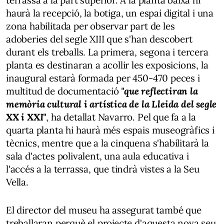
terrassa a la part superior. A la planta baixa hi
haurà la recepció, la botiga, un espai digital i una
zona habilitada per observar part de les
adoberies del segle XIII que s'han descobert
durant els treballs. La primera, segona i tercera
planta es destinaran a acollir les exposicions, la
inaugural estarà formada per 450-470 peces i
multitud de documentació
"que reflectiran la
memòria cultural i artística de la Lleida del segle
XX i XXI"
, ha detallat Navarro. Pel que fa a la
quarta planta hi haurà més espais museogràfics i
tècnics, mentre que a la cinquena s'habilitarà la
sala d'actes polivalent, una aula educativa i
l'accés a la terrassa, que tindrà vistes a la Seu
Vella.
El director del museu ha assegurat també que
treballaran perquè el projecte d'aquesta nova seu