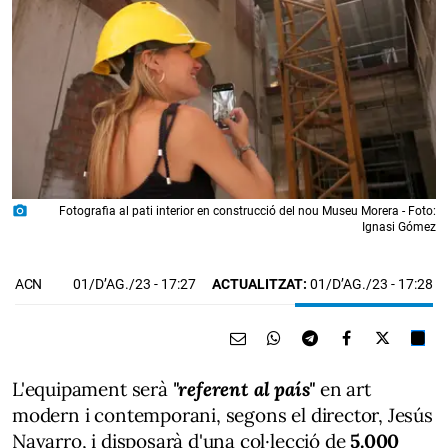
photo_camera
Fotografia al pati interior en construcció del nou Museu Morera - Foto:
Ignasi Gómez
01/D’AG./23
- 17:27
ACTUALITZAT:
01/D’AG./23 - 17:28
ACN
L'equipament serà
"referent al país"
en art
modern i contemporani, segons el director, Jesús
Navarro, i disposarà d'una col·lecció de
5.000