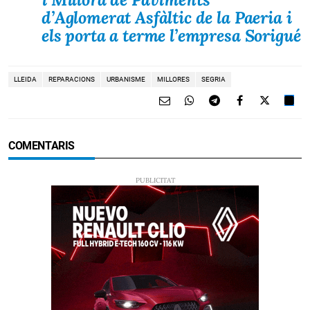
d’Aglomerat Asfàltic de la Paeria i
els porta a terme l’empresa Sorigué
LLEIDA
REPARACIONS
URBANISME
MILLORES
SEGRIA
COMENTARIS