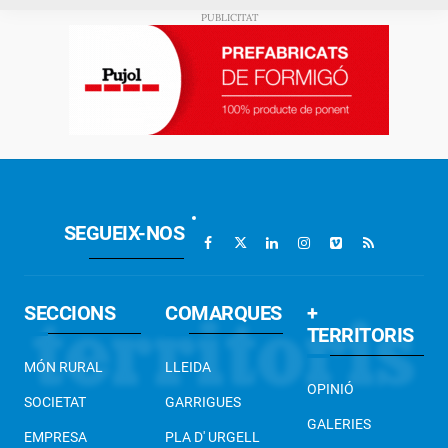
SEGUEIX-NOS
SECCIONS
COMARQUES
+
TERRITORIS
MÓN RURAL
LLEIDA
OPINIÓ
SOCIETAT
GARRIGUES
GALERIES
EMPRESA
PLA D' URGELL