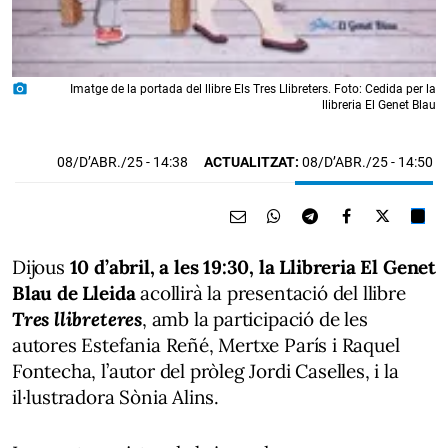
photo_camera
Imatge de la portada del llibre Els Tres Llibreters. Foto: Cedida per la
llibreria El Genet Blau
08/D’ABR./25
- 14:38
ACTUALITZAT:
08/D’ABR./25 - 14:50
Dijous
10 d’abril, a les 19:30, la Llibreria El Genet
Blau de Lleida
acollirà la presentació del llibre
Tres llibreteres
, amb la participació de les
autores Estefania Reñé, Mertxe París i Raquel
Fontecha, l’autor del pròleg Jordi Caselles, i la
il·lustradora Sònia Alins.