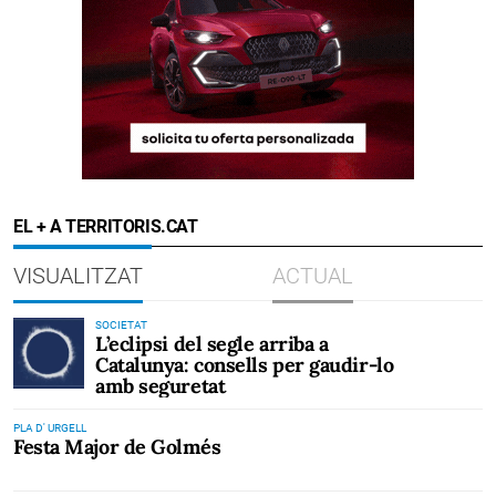
EL + A TERRITORIS.CAT
VISUALITZAT
ACTUAL
SOCIETAT
L’eclipsi del segle arriba a
Catalunya: consells per gaudir-lo
amb seguretat
PLA D' URGELL
Festa Major de Golmés