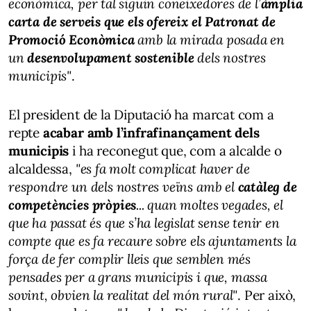
econòmica, per tal siguin coneixedores de l’
àmplia
carta de serveis que els ofereix el Patronat de
Promoció Econòmica
amb la mirada posada en
un
desenvolupament sostenible
dels nostres
municipis"
.
El president de la Diputació ha marcat com a
repte
acabar amb l’infrafinançament dels
municipis
i ha reconegut que, com a alcalde o
alcaldessa,
"es fa molt complicat haver de
respondre un dels nostres veïns amb el
catàleg de
competències pròpies
... quan moltes vegades, el
que ha passat és que s’ha legislat sense tenir en
compte que es fa recaure sobre els ajuntaments la
força de fer complir lleis que semblen més
pensades per a grans municipis i que, massa
sovint, obvien la realitat del món rural"
. Per això,