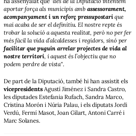
ha assenyalat que
"des de la Diputació intentem
aportar força als municipis amb
assessorament,
acompanyament i un reforç pressupostari
que
mai acaba de ser el definitiu. El nostre repte és
trobar la solució a aquesta realitat, però no per fer
més fàcil la vida d’alcaldesses i regidors, sinó per
facilitar que puguin arrelar projectes de vida al
nostre territori
, i aquest és l’objectiu que no
podem perdre de vista"
.
De part de la Diputació, també hi han assistit els
vicepresidents
Agustí Jiménez i Sandra Castro,
les diputades Estefania Rufach, Sandra Marco,
Cristina Morón i Núria Palau, i els diputats Jordi
Verdú, Fermí Masot, Joan Gilart, Antoni Carré i
Marc Solanes.