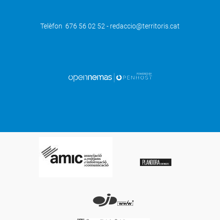
Telèfon 676 56 02 52 - redaccio@territoris.cat
SEGÜENT
Els Castellers de Lleida celebren la
diada de la colla