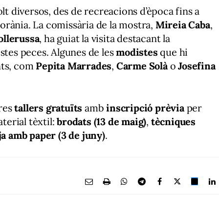
olt diversos, des de recreacions d’època fins a
orània. La comissària de la mostra,
Mireia Caba
,
ollerussa
, ha guiat la visita destacant la
estes peces. Algunes de les
modistes
que hi
nts, com
Pepita Marrades
,
Carme Solà
o
Josefina
tres
tallers gratuïts
amb
inscripció prèvia
per
erial tèxtil:
brodats (13 de maig)
,
tècniques
ja amb paper (3 de juny)
.