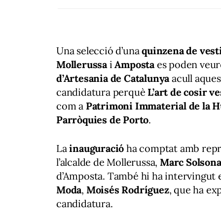
Una selecció d’una
quinzena de vest
Mollerussa
i
Amposta
es poden veure
d’Artesania de Catalunya
acull aques
candidatura perquè
L’art de cosir v
com a
Patrimoni Immaterial de la 
Parròquies de Porto
.
La
inauguració
ha comptat amb repres
l’alcalde de Mollerussa,
Marc Solson
d’Amposta. També hi ha intervingut e
Moda
,
Moisés Rodríguez
, que ha ex
candidatura.