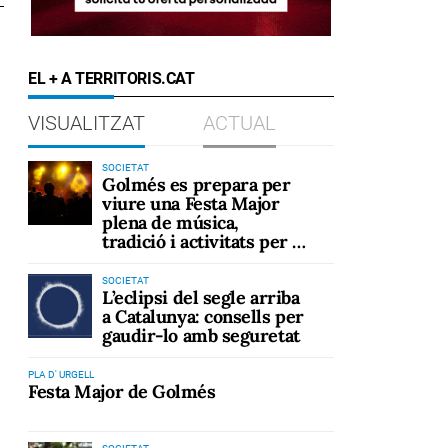
EL + A TERRITORIS.CAT
VISUALITZAT
ACTUAL
SOCIETAT
Golmés es prepara per
viure una Festa Major
plena de música,
tradició i activitats per a
tots els públics
SOCIETAT
L’eclipsi del segle arriba
a Catalunya: consells per
gaudir-lo amb seguretat
PLA D' URGELL
Festa Major de Golmés