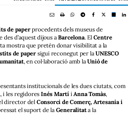
its de paper
procedents dels museus de
 des d’aquest dijous a
Barcelona
. El
Centre
ta mostra que pretén donar visibilitat a la
estits de paper
sigui reconegut per la
UNESCO
Humanitat
, en col·laboració amb la
Unió de
entants institucionals de les dues ciutats, com
a
, i les regidores
Inés Martí
i
Anna Tomàs
,
l director del
Consorci de Comerç, Artesania i
pressat el suport de la
Generalitat
a la