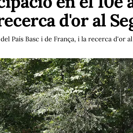
cipació en el 10è 
 recerca d'or al Se
l País Basc i de França, i la recerca d'or al 