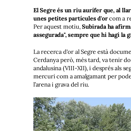
El Segre és un riu aurífer que, al lla
unes petites partícules d'or
com a re
Per aquest motiu,
Subirada ha afirma
assegurada", sempre que hi hagi la gr
La recerca d'or al Segre està docume
Cerdanya però, més tard, va tenir do
andalusina (VIII-XII), i després als se
mercuri com a amalgamant per poder
l’arena i grava del riu.