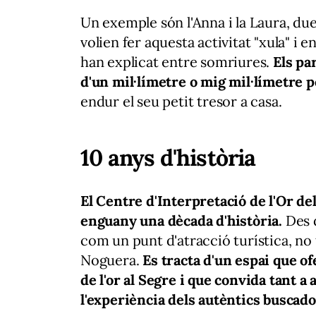
Un exemple són l'Anna i la Laura, dues
volien fer aquesta activitat "xula" i e
han explicat entre somriures.
Els par
d'un mil·límetre o mig mil·límetre p
endur el seu petit tresor a casa.
10 anys d'història
El Centre d'Interpretació de l'Or de
enguany una dècada d'història.
Des d
com un punt d'atracció turística, no 
Noguera.
Es tracta d'un espai que of
de l'or al Segre i que convida tant a 
l'experiència dels autèntics buscado