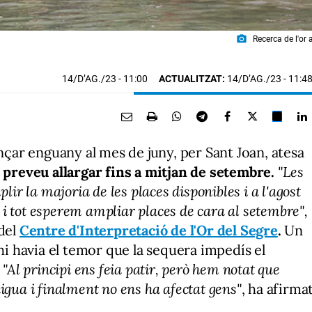
photo_camera
Recerca de l'or 
14/D’AG./23
- 11:00
ACTUALITZAT:
14/D’AG./23 - 11:4
ançar enguany al mes de juny, per Sant Joan, atesa
 preveu allargar fins a mitjan de setembre.
"Les
lir la majoria de les places disponibles i a l'agost
s i tot esperem ampliar places de cara al setembre",
 del
Centre d'Interpretació de l'Or del Segre
.
Un
 hi havia el temor que la sequera impedís el
.
"Al principi ens feia patir, però hem notat que
igua i finalment no ens ha afectat gens"
, ha afirma