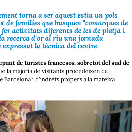
ment torna a ser aquest estiu un pols
tot de famílies que busquen
"comarques de
fer activitats diferents de les de platja i
la recerca d'or al riu una jornada
 expressat la tècnica del centre.
punt de turistes francesos, sobretot del sud de
ue la majoria de visitants procedeixen de
e Barcelona i d'indrets propers a la mateixa