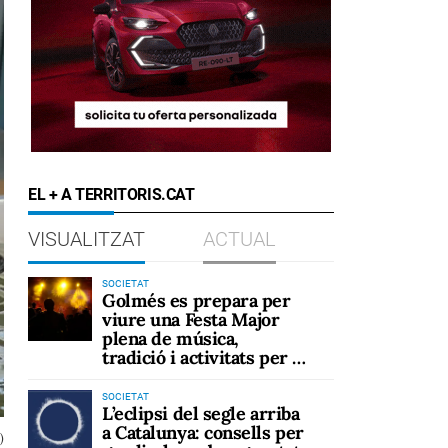
EL + A TERRITORIS.CAT
VISUALITZAT
ACTUAL
SOCIETAT
Golmés es prepara per
viure una Festa Major
plena de música,
tradició i activitats per a
tots els públics
SOCIETAT
L’eclipsi del segle arriba
a Catalunya: consells per
)