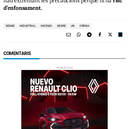
nau extremant les precaucions perquè hi ha
risc
d’enfonsament.
SENSE
INDUSTRIAL
INCENDI
SEGRE
UN
CREMA
COMENTARIS