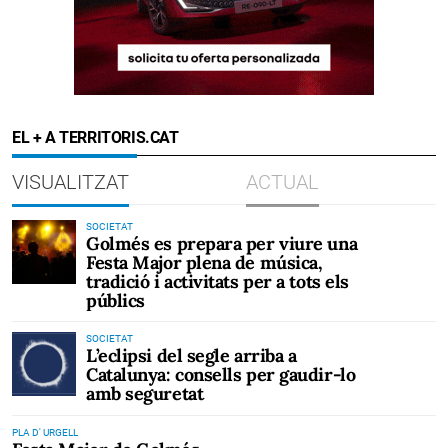
EL + A TERRITORIS.CAT
VISUALITZAT
ACTUAL
SOCIETAT
Golmés es prepara per viure una
Festa Major plena de música,
tradició i activitats per a tots els
públics
SOCIETAT
L’eclipsi del segle arriba a
Catalunya: consells per gaudir-lo
amb seguretat
PLA D' URGELL