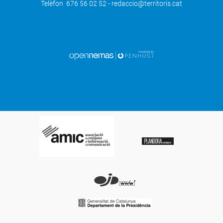
Telèfon 676 56 02 52 - redaccio@territoris.cat
SEGÜENT
Desmantellada una plantació amb 2.139
plantes de marihuana a Balaguer