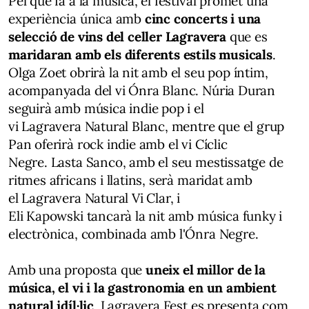
Pel que fa a la música, el festival promet una
experiència única amb
cinc concerts i una
selecció de vins del celler Lagravera
que es
maridaran amb els diferents estils musicals
.
Olga Zoet obrirà la nit amb el seu pop íntim,
acompanyada del vi Ónra Blanc. Núria Duran
seguirà amb música indie pop i el
vi Lagravera Natural Blanc, mentre que el grup
Pan oferirà rock indie amb el vi Cíclic
Negre. Lasta Sanco, amb el seu mestissatge de
ritmes africans i llatins, serà maridat amb
el Lagravera Natural Vi Clar, i
Eli Kapowski tancarà la nit amb música funky i
electrònica, combinada amb l'Ónra Negre.
Amb una proposta que
uneix el millor de la
música, el vi i la gastronomia
en un ambient
natural idíl·lic
, Lagravera Fest es presenta com