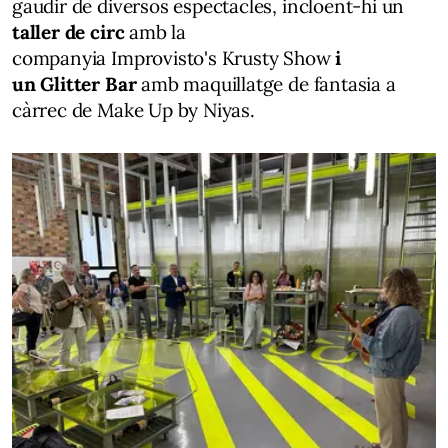
gaudir de diversos espectacles, incloent-hi un
taller de circ
amb la
companyia Improvisto's Krusty Show
i
un Glitter Bar
amb maquillatge de fantasia a
càrrec de Make Up by Niyas.