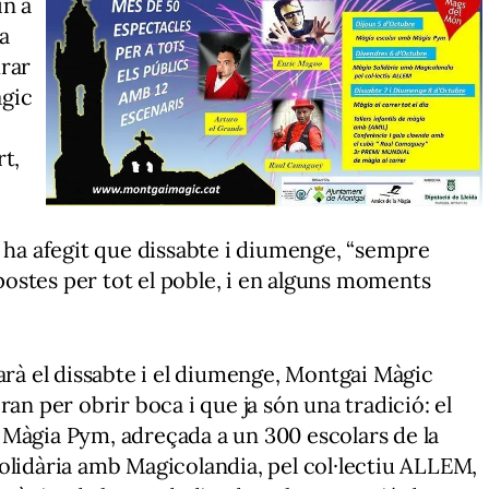
in a
la
urar
àgic
rt,
z ha afegit que dissabte i diumenge, “sempre
ostes per tot el poble, i en alguns moments
arà el dissabte i el diumenge, Montgai Màgic
ran per obrir boca i que ja són una tradició: el
 Màgia Pym, adreçada a un 300 escolars de la
olidària amb Magicolandia, pel col·lectiu ALLEM,