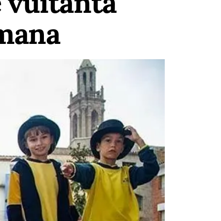
 vuitanta
tmana