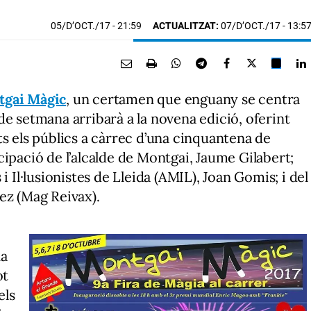
05/D’OCT./17
- 21:59
ACTUALITZAT:
07/D’OCT./17 - 13:5
gai Màgic
, un certamen que enguany se centra
de setmana arribarà a la novena edició, oferint
ts els públics a càrrec d’una cinquantena de
ipació de l’alcalde de Montgai, Jaume Gilabert;
i Il·lusionistes de Lleida (AMIL), Joan Gomis; i del
rez (Mag Reivax).
na
ot
els