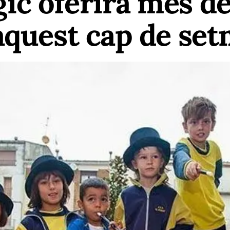
c oferirà més de
aquest cap de se