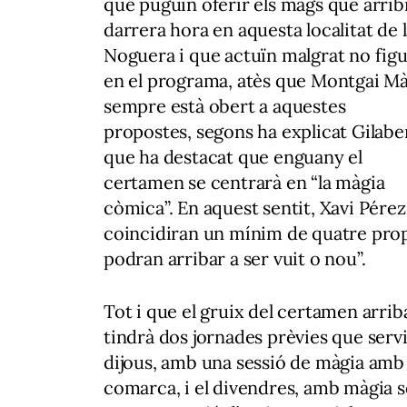
que puguin oferir els mags que arrib
darrera hora en aquesta localitat de 
Noguera i que actuïn malgrat no fig
en el programa, atès que Montgai M
sempre està obert a aquestes
propostes, segons ha explicat Gilabe
que ha destacat que enguany el
certamen se centrarà en “la màgia
còmica”. En aquest sentit, Xavi Pére
coincidiran un mínim de quatre prop
podran arribar a ser vuit o nou”.
Tot i que el gruix del certamen arrib
tindrà dos jornades prèvies que servi
dijous, amb una sessió de màgia amb
comarca, i el divendres, amb màgia s