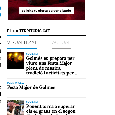
0
0
EL + A TERRITORIS.CAT
a
VISUALITZAT
ACTUAL
e
i
SOCIETAT
s
Golmés es prepara per
viure una Festa Major
i
plena de música,
tradició i activitats per a
tots els públics
PLA D' URGELL
e
Festa Major de Golmés
l
s
SOCIETAT
Ponent torna a superar
els 41 graus en el segon