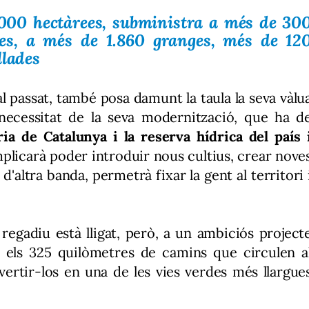
.000 hectàrees, subministra a més de 30
ies, a més de 1.860 granges, més de 12
llades
al passat, també posa damunt la taula la seva vàlu
 necessitat de la seva modernització, que ha d
ria de Catalunya i la reserva hídrica del país 
mplicarà poder introduir nous cultius, crear nove
d'altra banda, permetrà fixar la gent al territori 
regadiu està lligat, però, a un ambiciós project
 els 325 quilòmetres de camins que circulen a
vertir-los en una de les vies verdes més llargue