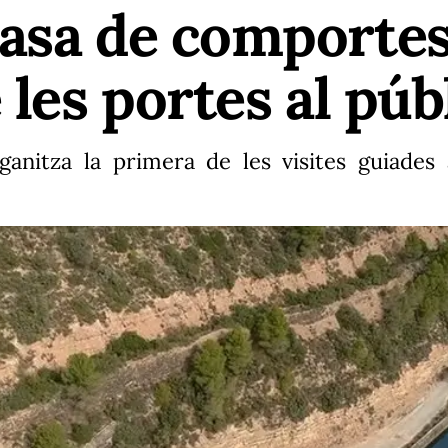
asa de comportes
 les portes al púb
ganitza la primera de les visites guiade