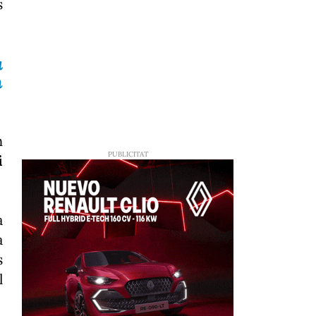
s
a
n
n
i
a
a
s
l