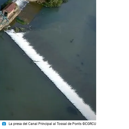
photo_camera
La presa del Canal Principal al Tossal de Ponts ©CGRCU