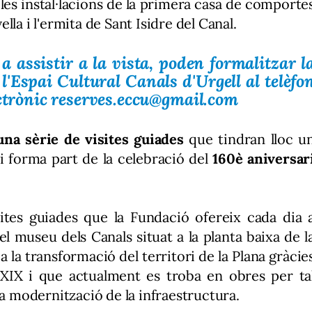
 les instal·lacions de la primera casa de comporte
la i l'ermita de Sant Isidre del Canal.
a assistir a la vista, poden formalitzar l
l'Espai Cultural Canals d'Urgell al telèfo
ectrònic reserves.eccu@gmail.com
una sèrie de visites guiades
que tindran lloc u
 i forma part de la celebració del
160è aniversar
ites guiades que la Fundació ofereix cada dia 
 el museu dels Canals situat a la planta baixa de l
a la transformació del territori de la Plana gràcie
e XIX i que actualment es troba en obres per ta
la modernització de la infraestructura.