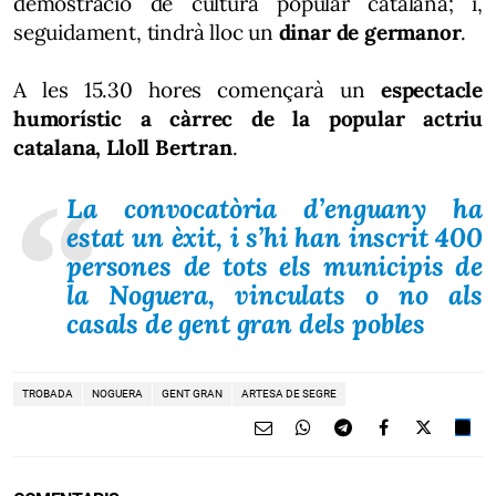
demostració de cultura popular catalana; i,
seguidament, tindrà lloc un
dinar de germanor
.
A les 15.30 hores començarà un
espectacle
humorístic a càrrec de la popular actriu
catalana, Lloll Bertran
.
La convocatòria d’enguany ha
estat un èxit, i s’hi han inscrit 400
persones de tots els municipis de
la Noguera, vinculats o no als
casals de gent gran dels pobles
TROBADA
NOGUERA
GENT GRAN
ARTESA DE SEGRE