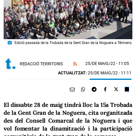
photo_camera
Edició passada de la Trobada de la Gent Gran de la Noguera a Térmens.
25/DE MAIG/22
- 11:05
REDACCIÓ TERRITORIS
ACTUALITZAT:
25/DE MAIG/22 - 11:11
El dissabte 28 de maig tindrà lloc la 15a Trobada
de la Gent Gran de la Noguera, cita organitzada
des del Consell Comarcal de la Noguera i que
vol fomentar la dinamització i la participació