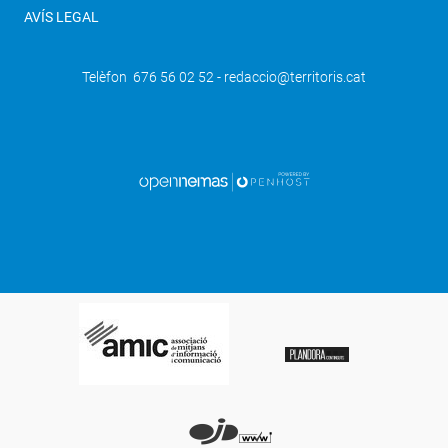
AVÍS LEGAL
Telèfon 676 56 02 52 - redaccio@territoris.cat
SEGÜENT
Térmens s'engalana amb 1.500 petúnies
per quart any consecutiu