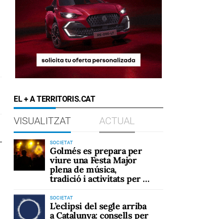
EL + A TERRITORIS.CAT
VISUALITZAT
ACTUAL
SOCIETAT
Golmés es prepara per
viure una Festa Major
plena de música,
tradició i activitats per a
tots els públics
SOCIETAT
L’eclipsi del segle arriba
a Catalunya: consells per