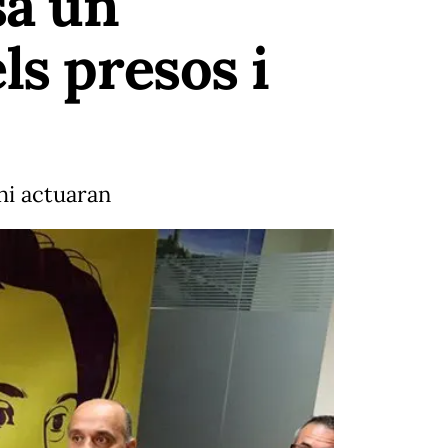
sa un
ls presos i
hi actuaran