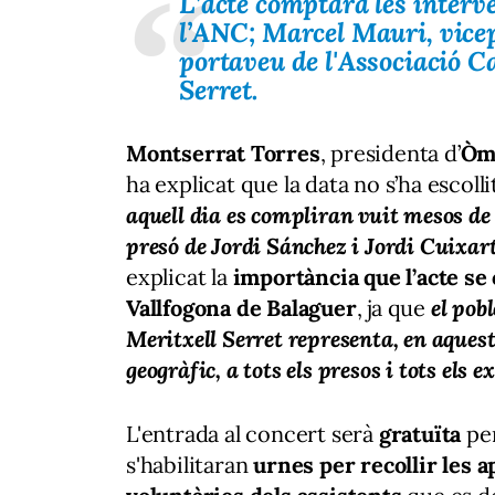
L’acte comptarà les interv
l’
ANC
;
Marcel Mauri
, vice
portaveu de l'
Associació Ca
Serret.
Montserrat Torres
, presidenta d’
Òm
ha explicat que la data no s’ha escolli
aquell
dia es compliran vuit mesos de 
presó de Jordi Sánchez i Jordi Cuixar
explicat la
importància que l’acte se 
Vallfogona de Balaguer
, ja que
el pob
Meritxell Serret representa, en aques
geogràfic, a tots els presos i tots els e
L'entrada al concert serà
gratuïta
pe
s'habilitaran
urnes per recollir les 