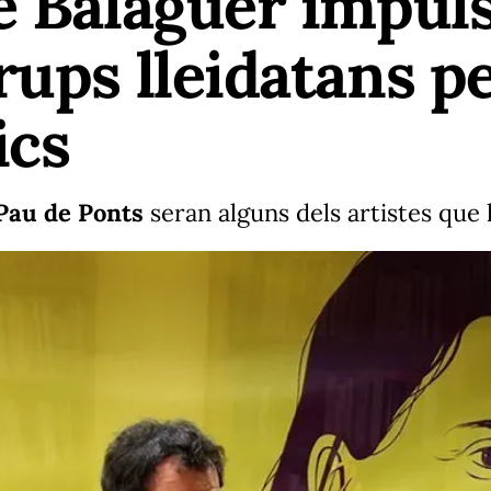
e Balaguer impul
ups lleidatans pe
ics
Pau de Ponts
seran alguns dels artistes que 