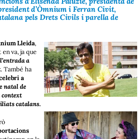
encions d’
Elisenda Paluzie
, presidenta de
president d’
Òmnium
i
Ferran Civit
,
talana pels Drets Civils
i parella de
nium Lleida
,
t en va, ja que
l’entrada a
t
. També ha
celebri a
le natal de
t context
xiliats catalans.
rò
aportacions