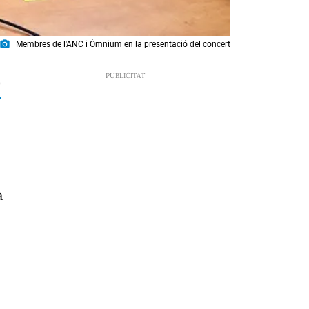
photo_camera
Membres de l'ANC i Òmnium en la presentació del concert
0
a