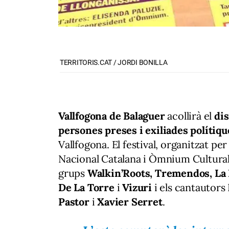
TERRITORIS.CAT / JORDI BONILLA
Vallfogona de Balaguer
acollirà el
di
persones preses i exiliades polítiqu
Vallfogona. El festival, organitzat per
Nacional Catalana i Òmnium Cultura
grups
Walkin’Roots, Tremendos, La R
De La Torre
i
Vizuri
i els cantautors
Pastor
i
Xavier Serret
.