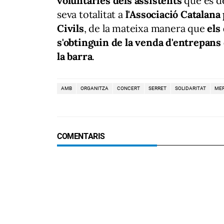
voluntàries dels assistents
que es de
seva totalitat a
l'Associació Catalana
Civils
, de la mateixa manera que
els
s'obtinguin de la venda d'entrepans 
la barra
.
AMB
ORGANITZA
CONCERT
SERRET
SOLIDARITAT
MER
COMENTARIS