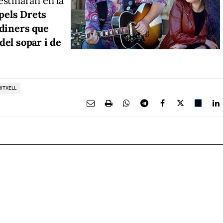
stinaran en la
 pels Drets
 diners que
del sopar i de
ITXELL