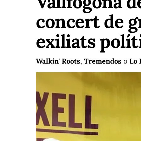
Vallfogona d
concert de gr
exiliats polít
Walkin' Roots
,
Tremendos
o
Lo 