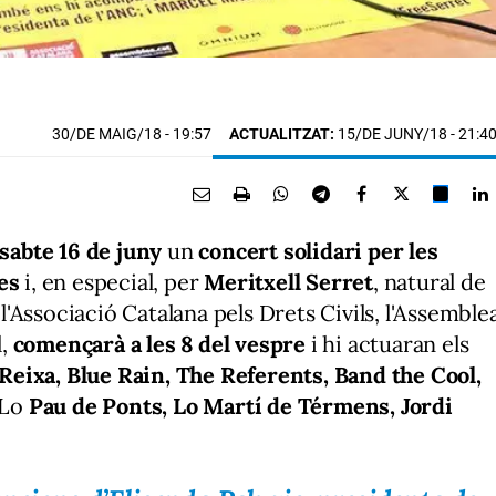
30/DE MAIG/18
- 19:57
ACTUALITZAT:
15/DE JUNY/18 - 21:4
ssabte
16 de juny
un
concert solidari per les
es
i, en especial, per
Meritxell Serret
, natural de
 l'Associació Catalana pels Drets Civils, l'Assemble
l,
començarà a les 8 del vespre
i hi actuaran els
eixa, Blue Rain, The Referents, Band the Cool,
 Lo
Pau de Ponts, Lo Martí de Térmens, Jordi