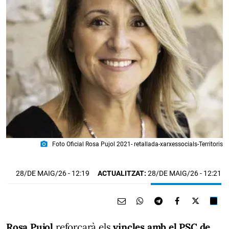
photo_camera
Foto Oficial Rosa Pujol 2021- retallada-xarxessocials-Territoris
28/DE MAIG/26
- 12:19
ACTUALITZAT:
28/DE MAIG/26 - 12:21
Rosa Pujol
reforçarà els
vincles amb el PSC de