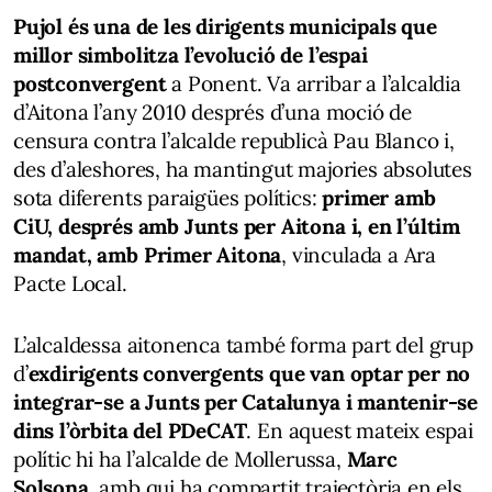
Pujol és una de les dirigents municipals que
millor simbolitza l’evolució de l’espai
postconvergent
a Ponent. Va arribar a l’alcaldia
d’Aitona l’any 2010 després d’una moció de
censura contra l’alcalde republicà Pau Blanco i,
des d’aleshores, ha mantingut majories absolutes
sota diferents paraigües polítics:
primer amb
CiU, després amb Junts per Aitona i, en l’últim
mandat, amb Primer Aitona
, vinculada a Ara
Pacte Local.
L’alcaldessa aitonenca també forma part del grup
d’
exdirigents convergents que van optar per no
integrar-se a Junts per Catalunya i mantenir-se
dins l’òrbita del PDeCAT
. En aquest mateix espai
polític hi ha l’alcalde de Mollerussa,
Marc
Solsona
, amb qui ha compartit trajectòria en els