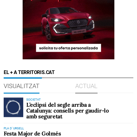
EL + A TERRITORIS.CAT
VISUALITZAT
ACTUAL
SOCIETAT
L’eclipsi del segle arriba a
Catalunya: consells per gaudir-lo
amb seguretat
PLA D' URGELL
Festa Major de Golmés