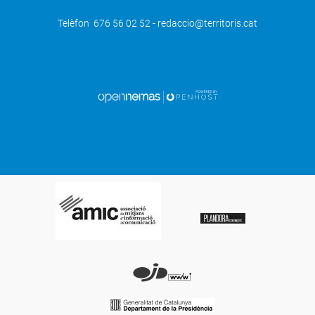
Telèfon 676 56 02 52 - redaccio@territoris.cat
SEGÜENT
Raïmat comença la verema amb unes
perspectives excel·lents