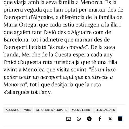
que viatja amb la seva família a Menorca. És la
primera vegada que han optat per marxar des de
l'aeroport d'Alguaire, a diferència de la família de
Maria Ortega, que cada estiu estiuegen a la illa i
que agafen tant l'avió des d'Alguaire com de
Barcelona, tot i admetre que marxar des de
l'aeroport lleidatà
"és més còmode"
. De la seva
banda, Merche de la Cuesta espera cada any
l'inici d'aquesta ruta turística ja que té una filla
vivint a Menorca que visita sovint.
"És un luxe
poder tenir un aeroport aquí que va directe a
Menorca"
, tot i que desitjaria que la ruta
s'allargués tot l'any.
ALGUAIRE
VOLS
AEROPORT D'ALGUAIRE
VOLS D'ESTIU
ILLES BALEARS