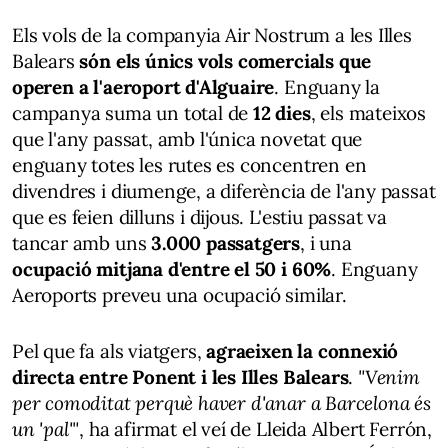
Els vols de la companyia Air Nostrum a les Illes
Balears
són els únics vols comercials que
operen a l'aeroport d'Alguaire
. Enguany la
campanya suma un total de
12 dies
, els mateixos
que l'any passat, amb l'única novetat que
enguany totes les rutes es concentren en
divendres i diumenge, a diferència de l'any passat
que es feien dilluns i dijous. L'estiu passat va
tancar amb uns
3.000 passatgers
, i una
ocupació mitjana d'entre el 50 i 60%
. Enguany
Aeroports preveu una ocupació similar.
Pel que fa als viatgers,
agraeixen la connexió
directa entre Ponent i les Illes Balears
.
"Venim
per comoditat perquè haver d'anar a Barcelona és
un 'pal'"
, ha afirmat el veí de Lleida Albert Ferrón,