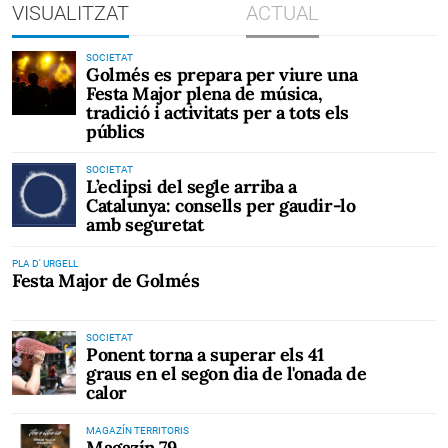
VISUALITZAT
ACTUAL
SOCIETAT
Golmés es prepara per viure una
Festa Major plena de música,
tradició i activitats per a tots els
públics
SOCIETAT
L’eclipsi del segle arriba a
Catalunya: consells per gaudir-lo
amb seguretat
PLA D' URGELL
Festa Major de Golmés
SOCIETAT
Ponent torna a superar els 41
graus en el segon dia de l'onada de
calor
MAGAZÍN TERRITORIS
Magazín 79