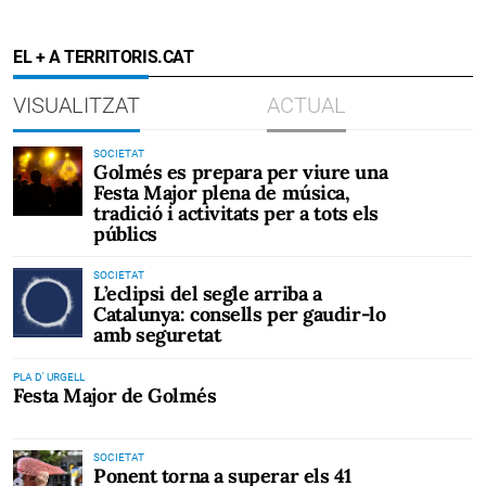
EL + A TERRITORIS.CAT
VISUALITZAT
ACTUAL
SOCIETAT
Golmés es prepara per viure una
Festa Major plena de música,
tradició i activitats per a tots els
públics
SOCIETAT
L’eclipsi del segle arriba a
Catalunya: consells per gaudir-lo
amb seguretat
PLA D' URGELL
Festa Major de Golmés
SOCIETAT
Ponent torna a superar els 41