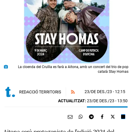
photo_camera
La cloenda del Cruïlla es farà a Aitona, amb un concert del trio de pop
català Stay Homas
23/DE DES./23
- 12:15
REDACCIÓ TERRITORIS
ACTUALITZAT:
23/DE DES./23 - 13:50
Aitona serà protagonista de l’edició 2024 del