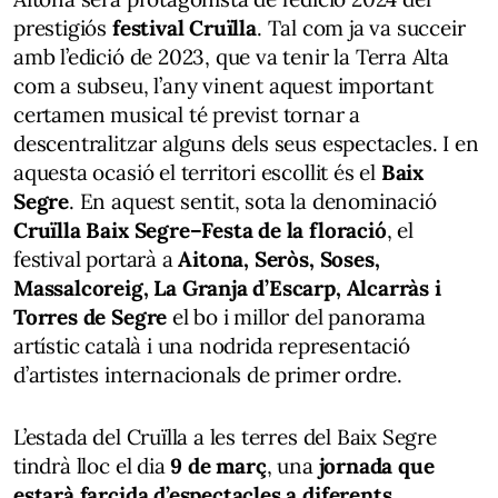
prestigiós
festival Cruïlla
. Tal com ja va succeir
amb l’edició de 2023, que va tenir la Terra Alta
com a subseu, l’any vinent aquest important
certamen musical té previst tornar a
descentralitzar alguns dels seus espectacles. I en
aquesta ocasió el territori escollit és el
Baix
Segre
. En aquest sentit, sota la denominació
Cruïlla Baix Segre–Festa de la floració
, el
festival portarà a
Aitona, Seròs, Soses,
Massalcoreig, La Granja d’Escarp, Alcarràs i
Torres de Segre
el bo i millor del panorama
artístic català i una nodrida representació
d’artistes internacionals de primer ordre.
L’estada del Cruïlla a les terres del Baix Segre
tindrà lloc el dia
9 de març
, una
jornada que
estarà farcida d’espectacles a diferents