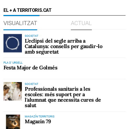
EL + A TERRITORIS.CAT
VISUALITZAT
ACTUAL
SOCIETAT
L’eclipsi del segle arriba a
Catalunya: consells per gaudir-lo
amb seguretat
PLA D' URGELL
Festa Major de Golmés
SOCIETAT
Professionals sanitaris a les
escoles: més suport per a
l'alumnat que necessita cures de
salut
MAGAZÍN TERRITORIS
Magazín 79