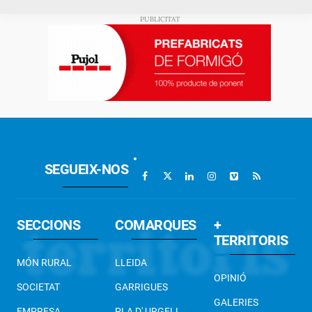
SEGUEIX-NOS
SECCIONS
COMARQUES
+
TERRITORIS
MÓN RURAL
LLEIDA
OPINIÓ
SOCIETAT
GARRIGUES
GALERIES
EMPRESA
PLA D' URGELL