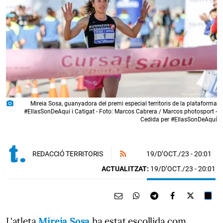
photo_camera
Mireia Sosa, guanyadora del premi especial territoris de la plataforma
#EllasSonDeAqui i Catigat - Foto: Marcos Cabrera / Marcos photosport -
Cedida per #EllasSonDeAquí
19/D’OCT./23
- 20:01
REDACCIÓ TERRITORIS
ACTUALITZAT:
19/D’OCT./23 - 20:01
L'atleta
Mireia Sosa
ha estat escollida com