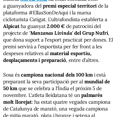
a guanyadora del
premi especial territori
de la
plataforma #EllasSonDeAquí i la marxa
cicloturista Catigat. L'ultrafondista establerta a
Alpicat
ha guanyat
2.000 €
de patrocini del
projecte de
'Manzanas Livinda'
del Grup Nufri
,
que dona suport a l'esport practicat per dones. El
premi servirà a l'esportista per fer front a les
despeses relatives al
material esportiu,
desplaçaments i preparació
, entre d'altres.
Sosa és
campiona nacional dels 100 km
i està
preparant la seva participació per al
mundial de
50 km
que se celebra a l'Índia el pròxim 5 de
novembre. L'atleta lleidatana té un
palmarès
molt llorejat
: ha estat quatre vegades campiona
de Catalunya de marató, una vegada campiona
de mitja marató, plata i bronze i setena al