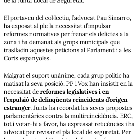
de la Junta Local de Seguretat.
El portaveu del col·lectiu, l’advocat Pau Simarro,
ha exposat al ple la necessitat d’impulsar
reformes normatives per frenar els delictes a la
zona i ha demanat als grups municipals que
traslladin aquestes peticions al Parlament i a les
Corts espanyoles.
Malgrat el suport unànime, cada grup polític ha
matisat la seva posició. PP i Vox han insistit en la
necessitat de
reformes legislatives i en
l’expulsió de delinqüents reincidents d’origen
estranger
. Junts ha recordat les seves propostes
parlamentàries contra la multireincidència. ERC,
tot i votar-hi a favor, ha expressat reticències i ha
advocat per revisar el pla local de seguretat. Per