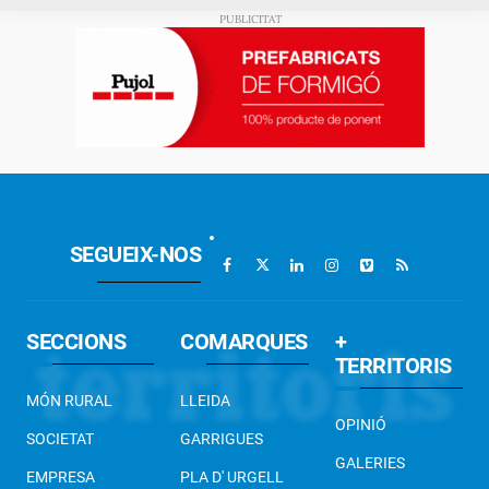
SEGUEIX-NOS
SECCIONS
COMARQUES
+
TERRITORIS
MÓN RURAL
LLEIDA
OPINIÓ
SOCIETAT
GARRIGUES
GALERIES
EMPRESA
PLA D' URGELL