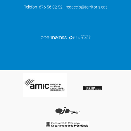
Telèfon 676 56 02 52 - redaccio@territoris.cat
SEGÜENT
S'inicia la consolidació urgent del
Castell de Sarroca de Lleida