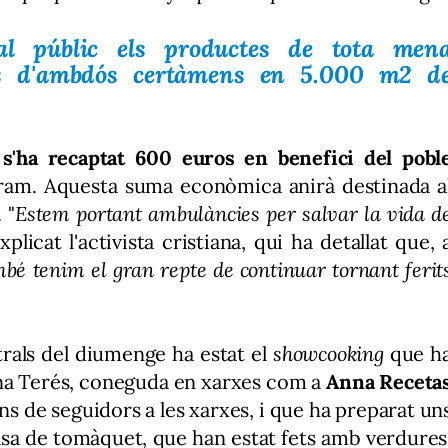
al públic els productes de tota men
res d'ambdós certàmens en 5.000 m2 d
 s'ha recaptat 600 euros en benefici del pobl
aram. Aquesta suma econòmica anirà destinada a
 "
Estem portant ambulàncies per salvar la vida d
explicat l'activista cristiana, qui ha detallat que, 
é tenim el gran repte de continuar tornant ferit
trals del diumenge ha estat el
showcooking
que h
nna Terés, coneguda en xarxes com a
Anna Receta
s de seguidors a les xarxes, i que ha preparat un
lsa de tomàquet, que han estat fets amb verdures