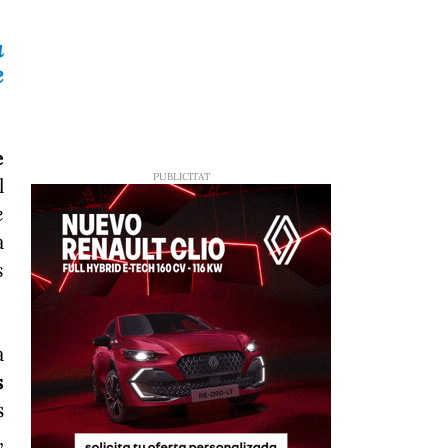
a
e
e
l
e
a
s
a
s
s
,