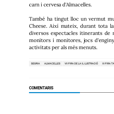
carn i cervesa d'Almacelles.
També ha tingut lloc un vermut mus
Cheese. Així mateix, durant tota la
diversos espectacles itinerants de m
monitors i monitores, jocs d'enginy,
activitats per als més menuts.
SEGRIA
ALMACELLES
VII FIRA DE LA IL·LUSTRACIÓ
III FIRA 
COMENTARIS