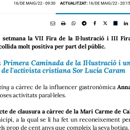
16/DE MAIG/22
- 09:30
ACTUALITZAT:
16/DE MAIG/22 - 20:1
setmana la VII Fira de la Il·lustració i III Fir
llida molt positiva per part del públic.
a Primera Caminada de la Il·lustració i u
 de l'activista cristiana Sor Lucía Caram
king
a càrrec de la influencer gastronòmica
Ann
s activitats paral·leles.
cte de clausura a càrrec de la Mari Carme de Ca
icipi, a la qual se li ha fet un reconeixement pe
els prop de cent anys que compleix la seva botiga.