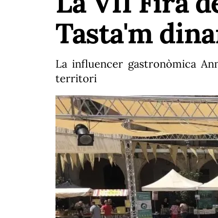
La VII Fira de
Tasta'm dina
La influencer gastronòmica An
territori