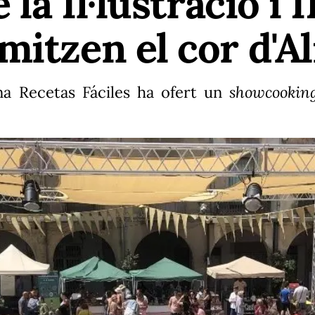
 la Il·lustració i I
mitzen el cor d'A
na Recetas Fáciles ha ofert un
showcooki