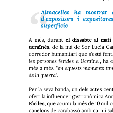
Almacelles ha mostrat 
d'expositors i exposito
superfície
A més, durant
el dissabte al matí
ucraïnès
, de la mà de Sor Lucía C
corredor humanitari que s'està fent.
les persones ferides a Ucraïna
", ha 
més a més, "
en aquests moments tamb
de la guerra
".
Per la seva banda, un dels actes cen
ofert la influencer gastronòmica A
Fáciles
, que acumula més de 10 milion
canelons de carabassó amb carn i sa