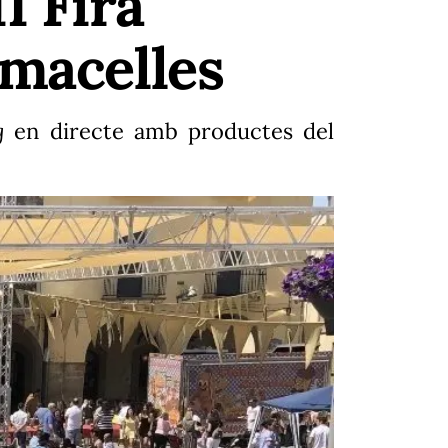
II Fira
lmacelles
ng
en directe amb productes del