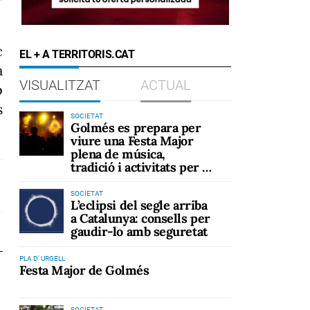
c
EL + A TERRITORIS.CAT
a
VISUALITZAT
ACTUAL
b
s
SOCIETAT
Golmés es prepara per
viure una Festa Major
plena de música,
tradició i activitats per a
tots els públics
SOCIETAT
L’eclipsi del segle arriba
a Catalunya: consells per
gaudir-lo amb seguretat
PLA D' URGELL
Festa Major de Golmés
SOCIETAT