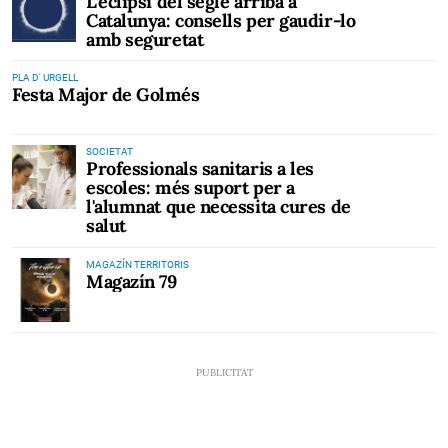
L’eclipsi del segle arriba a
Catalunya: consells per gaudir-lo
amb seguretat
PLA D' URGELL
Festa Major de Golmés
SOCIETAT
Professionals sanitaris a les
escoles: més suport per a
l'alumnat que necessita cures de
salut
MAGAZÍN TERRITORIS
Magazín 79