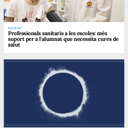
SOCIETAT
Professionals sanitaris a les escoles: més
suport per a l'alumnat que necessita cures de
salut