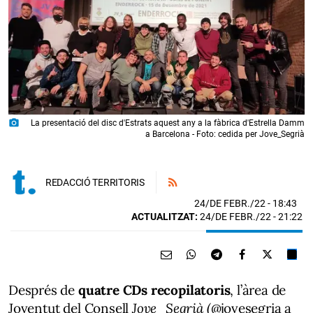
photo_camera
La presentació del disc d'Estrats aquest any a la fàbrica d'Estrella Damm
a Barcelona - Foto: cedida per Jove_Segrià
REDACCIÓ TERRITORIS
24/DE FEBR./22
- 18:43
ACTUALITZAT:
24/DE FEBR./22 - 21:22
Després de
quatre CDs recopilatoris
, l’àrea de
Joventut del Consell
Jove_Segrià (
@jovesegria a