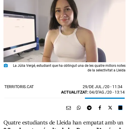
photo_camera
La Júlia Vergé, estudiant que ha obtingut una de les quatre millors notes
de la selectivitat a Lleida
29/DE JUL./20
- 11:34
TERRITORIS.CAT
ACTUALITZAT:
04/D’AG./20 - 13:14
Quatre estudiants de Lleida han empatat amb un