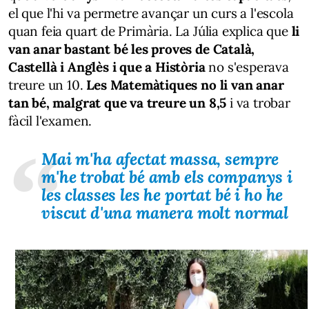
el que l'hi va permetre avançar un curs a l'escola
quan feia quart de Primària. La Júlia explica que
li
van anar bastant bé les proves de Català,
Castellà i Anglès i que a Història
no s'esperava
treure un 10.
Les Matemàtiques no li van anar
tan bé, malgrat que va treure un 8,5
i va trobar
fàcil l'examen.
Mai m'ha afectat massa, sempre
m'he trobat bé amb els companys i
les classes les he portat bé i ho he
viscut d'una manera molt normal