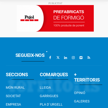
SEGUEIX-NOS
SECCIONS
COMARQUES
+
TERRITORIS
MÓN RURAL
LLEIDA
OPINIÓ
SOCIETAT
GARRIGUES
GALERIES
EMPRESA
PLA D' URGELL