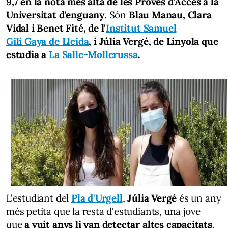
9,7 en la nota més alta de les Proves d'Accés a la
Universitat d'enguany
. Són
Blau Manau, Clara
Vidal i Benet Fité, de l'
Institut Samuel
Gili Gaya de Lleida
, i Júlia Vergé, de Linyola que
estudia a
La Salle-Mollerussa
.
L'estudiant del
Pla d'Urgell
,
Júlia Vergé
és un any
més petita que la resta d'estudiants, una jove
que
a vuit anys li van detectar altes capacitats
,