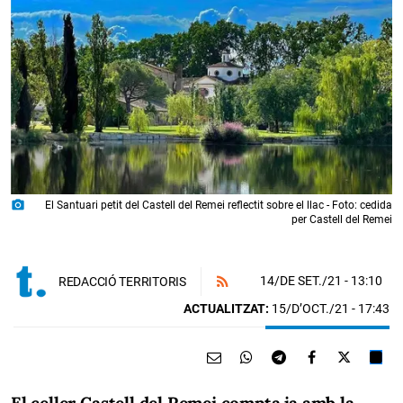
photo_camera
El Santuari petit del Castell del Remei reflectit sobre el llac - Foto: cedida
per Castell del Remei
14/DE SET./21
- 13:10
REDACCIÓ TERRITORIS
ACTUALITZAT:
15/D’OCT./21 - 17:43
El celler Castell del Remei compta ja amb la