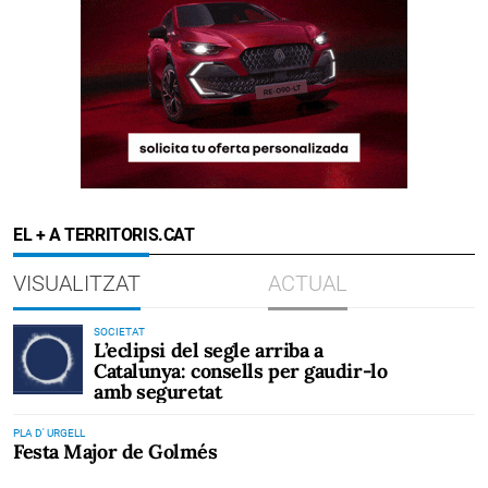
EL + A TERRITORIS.CAT
VISUALITZAT
ACTUAL
SOCIETAT
L’eclipsi del segle arriba a
Catalunya: consells per gaudir-lo
amb seguretat
PLA D' URGELL
Festa Major de Golmés