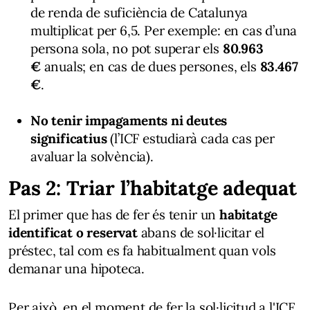
de renda de suficiència de Catalunya
multiplicat per 6,5. Per exemple: en cas d’una
persona sola, no pot superar els
80.963
€
anuals; en cas de dues persones, els
83.467
€
.
No tenir impagaments ni deutes
significatius
(l’ICF estudiarà cada cas per
avaluar la solvència).
Pas 2: Triar l’habitatge adequat
El primer que has de fer és tenir un
habitatge
identificat o reservat
abans de sol·licitar el
préstec, tal com es fa habitualment quan vols
demanar una hipoteca.
Per això, en el moment de fer la sol·licitud a l'ICF,