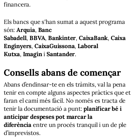
financera.
Els bancs que s'han sumat a aquest programa
són:
Arquia
,
Banc
Sabadell
,
BBVA
,
Bankinter
,
CaixaBank
,
Caixa
Enginyers
,
CaixaGuissona
,
Laboral
Kutxa
,
Imagin
i
Santander
.
Consells abans de començar
Abans d’endinsar-te en els tràmits, val la pena
tenir en compte alguns aspectes pràctics que et
faran el camí més fàcil. No només es tracta de
tenir la documentació a punt:
planificar bé i
anticipar despeses pot marcar la
diferència
entre un procés tranquil i un de ple
d’imprevistos.