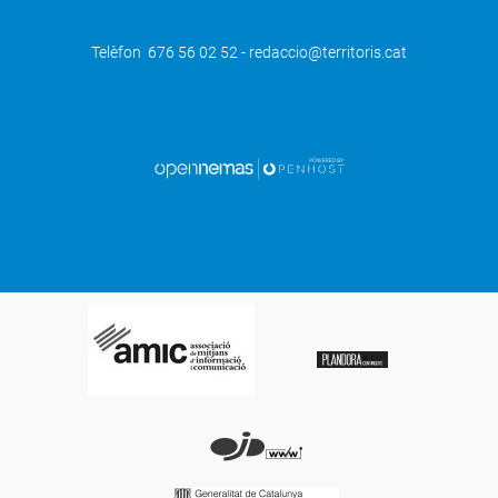
Telèfon 676 56 02 52 - redaccio@territoris.cat
SEGÜENT
Trident Innovador: Catalunya accelera
per liderar la recerca i la sobirania
tecnològica europea