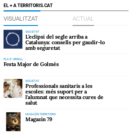
EL + A TERRITORIS.CAT
VISUALITZAT
ACTUAL
SOCIETAT
L’eclipsi del segle arriba a
Catalunya: consells per gaudir-lo
amb seguretat
PLA D' URGELL
Festa Major de Golmés
SOCIETAT
Professionals sanitaris a les
escoles: més suport per a
l'alumnat que necessita cures de
salut
MAGAZÍN TERRITORIS
Magazín 79