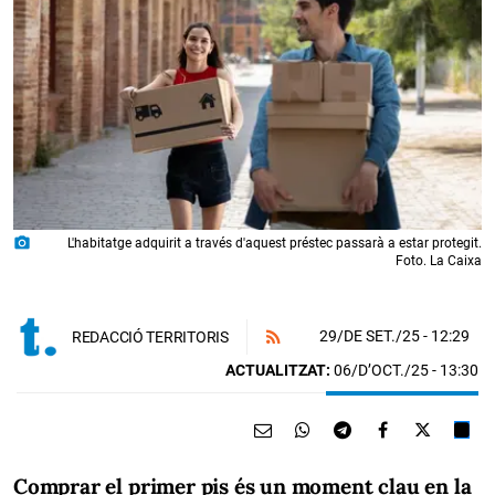
photo_camera
L'habitatge adquirit a través d'aquest préstec passarà a estar protegit.
Foto. La Caixa
29/DE SET./25
- 12:29
REDACCIÓ TERRITORIS
ACTUALITZAT:
06/D’OCT./25 - 13:30
Comprar el primer pis és un moment clau en la