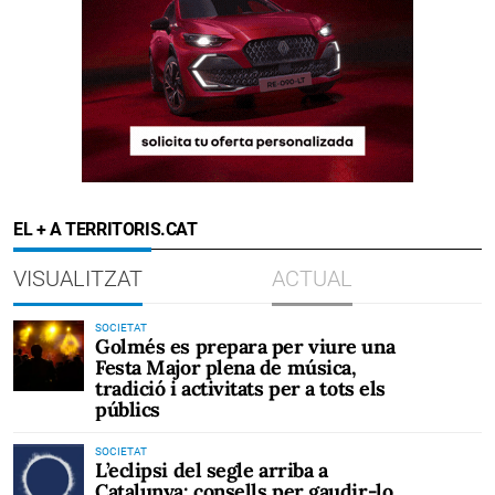
EL + A TERRITORIS.CAT
VISUALITZAT
ACTUAL
SOCIETAT
Golmés es prepara per viure una
Festa Major plena de música,
tradició i activitats per a tots els
públics
SOCIETAT
L’eclipsi del segle arriba a
Catalunya: consells per gaudir-lo