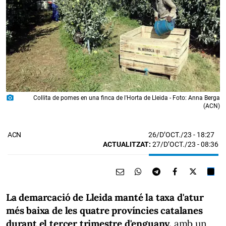
photo_camera
Collita de pomes en una finca de l'Horta de Lleida - Foto: Anna Berga
(ACN)
26/D’OCT./23
- 18:27
ACN
ACTUALITZAT:
27/D’OCT./23 - 08:36
La demarcació de Lleida manté la taxa d'atur
més baixa de les quatre províncies catalanes
durant el tercer trimestre d'enguany,
amb un